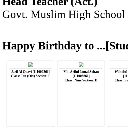
Head Teacher (Act.)
Govt. Muslim High School
Happy Birthday to ...[Stu
Jarif Al Quavi [111006261]
Md. Ariful Jamal Sohan
Wahidul
Class: Ten (Old) Section: F
[111006661]
[11
Class: Nine Section: D
Class: Se