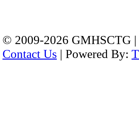
Address: Government
Muslim High School
Kotwali, Chattogram
PHONE: +88-01309-
104518
© 2009-2026 GMHSCTG |
Contact Us
| Powered By: